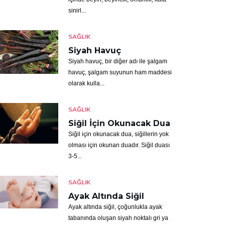
sinirl...
SAĞLIK
Siyah Havuç
Siyah havuç, bir diğer adı ile şalgam
havuç, şalgam suyunun ham maddesi
olarak kulla...
SAĞLIK
Siğil İçin Okunacak Dua
Siğil için okunacak dua, siğillerin yok
olması için okunan duadır. Siğil duası
3-5...
SAĞLIK
Ayak Altında Siğil
Ayak altında siğil, çoğunlukla ayak
tabanında oluşan siyah noktalı gri ya