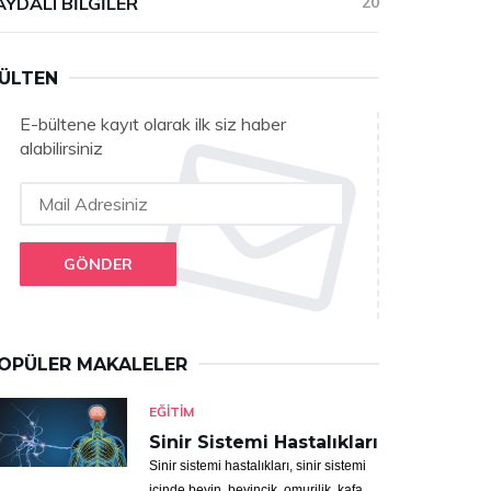
AYDALI BILGILER
20
ÜLTEN
E-bültene kayıt olarak ilk siz haber
alabilirsiniz
GÖNDER
OPÜLER MAKALELER
EĞITIM
Sinir Sistemi Hastalıkları
Sinir sistemi hastalıkları, sinir sistemi
içinde beyin, beyincik, omurilik, kafa