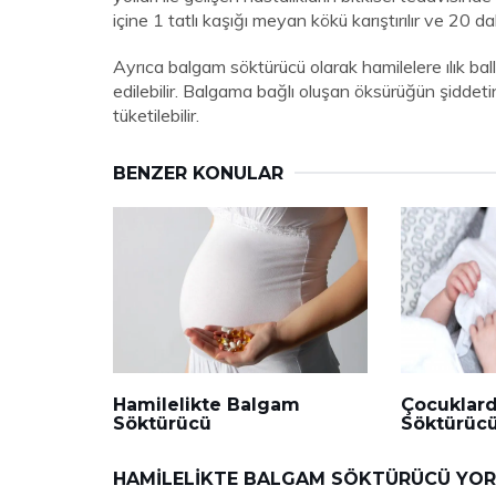
içine 1 tatlı kaşığı meyan kökü karıştırılır ve 20 d
Ayrıca balgam söktürücü olarak hamilelere ılık bal
edilebilir. Balgama bağlı oluşan öksürüğün şiddetin
tüketilebilir.
BENZER KONULAR
Hamilelikte Balgam
Çocuklar
Söktürücü
Söktürüc
HAMILELIKTE BALGAM SÖKTÜRÜCÜ YO