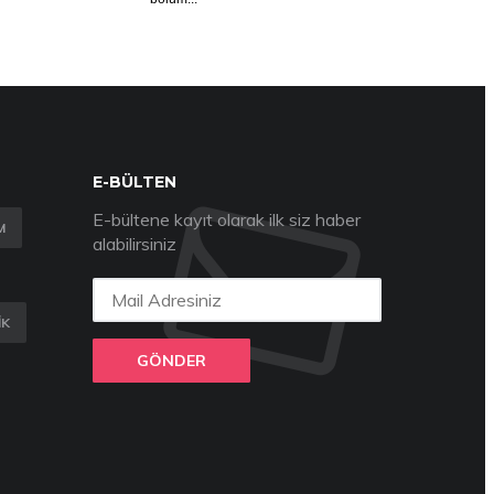
E-BÜLTEN
E-bültene kayıt olarak ilk siz haber
M
alabilirsiniz
IK
GÖNDER