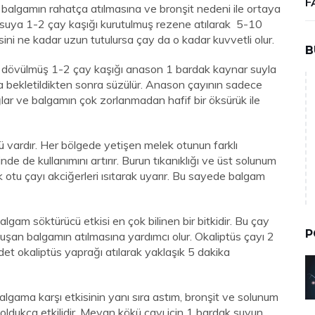
F
lgamın rahatça atılmasına ve bronşit nedeni ile ortaya
 suya 1-2 çay kaşığı kurutulmuş rezene atılarak 5-10
ni ne kadar uzun tutulursa çay da o kadar kuvvetli olur.
B
 dövülmüş 1-2 çay kaşığı anason 1 bardak kaynar suyla
ka bekletildikten sonra süzülür. Anason çayının sadece
lar ve balgamın çok zorlanmadan hafif bir öksürük ile
 vardır. Her bölgede yetişen melek otunun farklı
inde de kullanımını artırır. Burun tıkanıklığı ve üst solunum
elek otu çayı akciğerleri ısıtarak uyarır. Bu sayede balgam
lgam söktürücü etkisi en çok bilinen bir bitkidir. Bu çay
P
an balgamın atılmasına yardımcı olur. Okaliptüs çayı 2
et okaliptüs yaprağı atılarak yaklaşık 5 dakika
ama karşı etkisinin yanı sıra astım, bronşit ve solunum
de oldukça etkilidir. Meyan kökü çayı için 1 bardak suyun