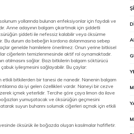
Ş
olunum yollarında bulunan enfeksiyonlar için faydalı ve
D
ıdır. Anne adayının balgam çıkartmak için şiddetli
ksürüğün şiddeti ile nefessiz kalabilir veya öksürme
A
bilir. Bu durum da bebeğin kordona dolanmasına sebep
laçlar genelde hamilelere önerilmez. Onun yerine bitkisel
ylar ciğerlerin temizlenmesinde aktif rol oynamaktadır.
G
atılmasını sağlar. Bazı bitkilerin balgam söktürücü
çabuk iyileşmesini sağlayabilir. Bu çaylar:
Y
tkili bitkilerden bir tanesi de nanedir. Nanenin balgam
ntılarına da iyi gelen özellikleri vardır. Naneyi bir cezve
M
zerek içmek yeterlidir. Tercihe göre çaya limon da ilave
ek boğazları yumuşatacak ve öksürüğün geçmesini
Y
tarak suyun buharını solumak ciğerleri açmak için etkili
M
yesinde öksürük ile boğazda oluşan kasılmalar hafifletir.