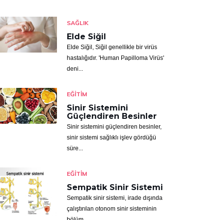
SAĞLIK
Elde Siğil
Elde Siğil, Siğil genellikle bir virüs
hastalığıdır. 'Human Papilloma Virüs'
deni...
EĞITIM
Sinir Sistemini
Güçlendiren Besinler
Sinir sistemini güçlendiren besinler,
sinir sistemi sağlıklı işlev gördüğü
süre...
EĞITIM
Sempatik Sinir Sistemi
Sempatik sinir sistemi, irade dışında
çalıştırılan otonom sinir sisteminin
bölüm...