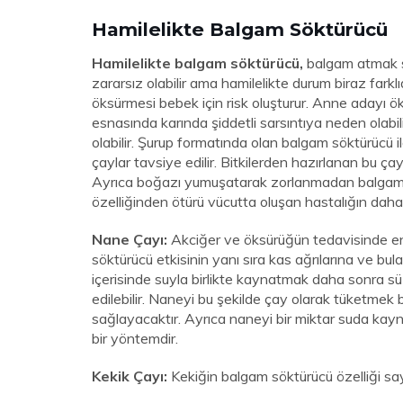
Hamilelikte Balgam Söktürücü
Hamilelikte balgam söktürücü,
balgam atmak s
zararsız olabilir ama hamilelikte durum biraz farkl
öksürmesi bebek için risk oluşturur. Anne adayı ö
esnasında karında şiddetli sarsıntıya neden ola
olabilir. Şurup formatında olan balgam söktürücü i
çaylar tavsiye edilir. Bitkilerden hazırlanan bu ça
Ayrıca boğazı yumuşatarak zorlanmadan balgamın 
özelliğinden ötürü vücutta oluşan hastalığın daha 
Nane Çayı:
Akciğer ve öksürüğün tedavisinde en e
söktürücü etkisinin yanı sıra kas ağrılarına ve bula
içerisinde suyla birlikte kaynatmak daha sonra sü
edilebilir. Naneyi bu şekilde çay olarak tüketm
sağlayacaktır. Ayrıca naneyi bir miktar suda kayna
bir yöntemdir.
Kekik Çayı:
Kekiğin balgam söktürücü özelliği sa