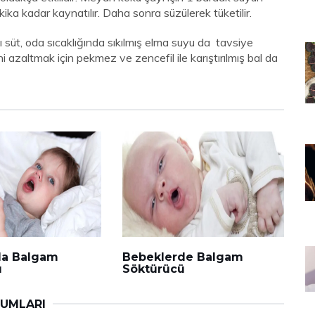
akika kadar kaynatılır. Daha sonra süzülerek tüketilir.
lı süt, oda sıcaklığında sıkılmış elma suyu da tavsiye
i azaltmak için pekmez ve zencefil ile karıştırılmış bal da
da Balgam
Bebeklerde Balgam
ü
Söktürücü
RUMLARI