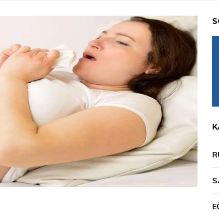
S
K
R
S
E