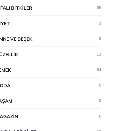
IFALI BITKILER
65
IYET
1
NNE VE BEBEK
8
ÜZELLIK
12
EMEK
64
ODA
0
AŞAM
0
AGAZIN
0