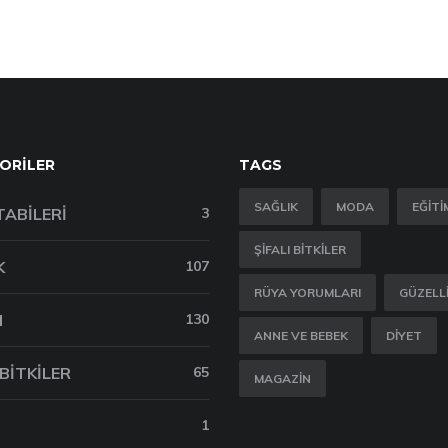
ORILER
TAGS
SAĞLIK
MODA
EĞITI
TABILERI
3
ŞIFALI BITKILER
K
107
RÜYA YORUMLARI
GÜZELL
M
130
ANNE VE BEBEK
DIYET
 BITKILER
65
MAGAZIN
1