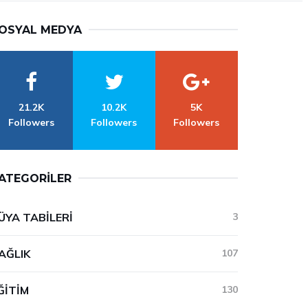
OSYAL MEDYA
21.2K
10.2K
5K
Followers
Followers
Followers
ATEGORILER
ÜYA TABILERI
3
AĞLIK
107
ĞITIM
130