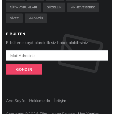
RÜYA YORUMLARI
GÜZELLIK
ANNE VE BEBEK
DIYET
MAGAZIN
E-BÜLTEN
E-bültene kayıt olarak ilk siz haber alabilirsiniz
GÖNDER
Ana Sayfa
Hakkımızda
İletişim
Copyright ©
2026 Tüm Hakları Saklıdır |
UmyYazılım