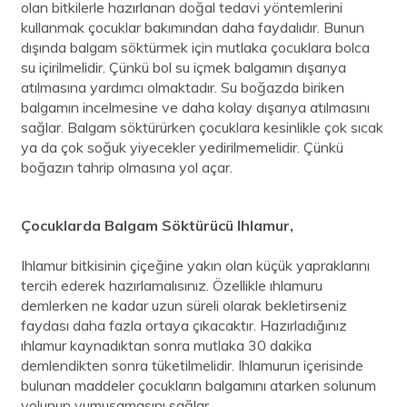
olan bitkilerle hazırlanan doğal tedavi yöntemlerini
kullanmak çocuklar bakımından daha faydalıdır. Bunun
dışında balgam söktürmek için mutlaka çocuklara bolca
su içirilmelidir. Çünkü bol su içmek balgamın dışarıya
atılmasına yardımcı olmaktadır. Su boğazda biriken
balgamın incelmesine ve daha kolay dışarıya atılmasını
sağlar. Balgam söktürürken çocuklara kesinlikle çok sıcak
ya da çok soğuk yiyecekler yedirilmemelidir. Çünkü
boğazın tahrip olmasına yol açar.
Çocuklarda Balgam Söktürücü Ihlamur,
Ihlamur bitkisinin çiçeğine yakın olan küçük yapraklarını
tercih ederek hazırlamalısınız. Özellikle ıhlamuru
demlerken ne kadar uzun süreli olarak bekletirseniz
faydası daha fazla ortaya çıkacaktır. Hazırladığınız
ıhlamur kaynadıktan sonra mutlaka 30 dakika
demlendikten sonra tüketilmelidir. Ihlamurun içerisinde
bulunan maddeler çocukların balgamını atarken solunum
yolunun yumuşamasını sağlar.