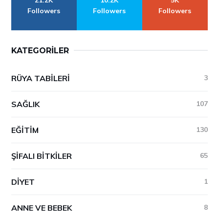
21.2K
10.2K
5K
Followers
Followers
Followers
KATEGORILER
RÜYA TABILERI
3
SAĞLIK
107
EĞITIM
130
ŞIFALI BITKILER
65
DIYET
1
ANNE VE BEBEK
8