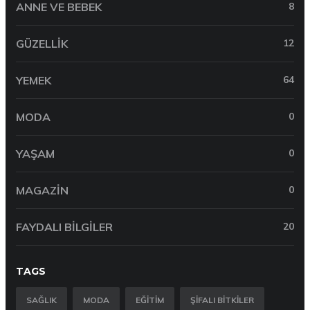
ANNE VE BEBEK
8
GÜZELLIK
12
YEMEK
64
MODA
0
YAŞAM
0
MAGAZIN
0
FAYDALI BILGILER
20
TAGS
SAĞLIK
MODA
EĞITIM
ŞIFALI BITKILER