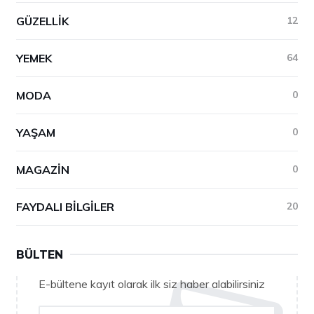
GÜZELLIK
12
YEMEK
64
MODA
0
YAŞAM
0
MAGAZIN
0
FAYDALI BILGILER
20
BÜLTEN
E-bültene kayıt olarak ilk siz haber alabilirsiniz