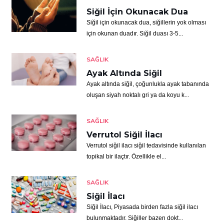
Siğil İçin Okunacak Dua
Siğil için okunacak dua, siğillerin yok olması
için okunan duadır. Siğil duası 3-5...
SAĞLIK
Ayak Altında Siğil
Ayak altında siğil, çoğunlukla ayak tabanında
oluşan siyah noktalı gri ya da koyu k...
SAĞLIK
Verrutol Siğil İlacı
Verrutol siğil ilacı siğil tedavisinde kullanılan
topikal bir ilaçtır. Özellikle el...
SAĞLIK
Siğil İlacı
Siğil İlacı, Piyasada birden fazla siğil ilacı
bulunmaktadır. Siğiller bazen dokt...