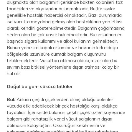
oluşmakta olan balgamın içerisinde bakteri kolonileri, toz
tanecikleri ve akyuvarlar bulunmaktadır. Bu tür sıvılar
genellikle hastalık habercisi olmaktadır. Bazı durumlarda
ise vücutta meydana gelmiş olan hastalıkların yan etkisi
olarak kendini gösterebilmektedir. Balgamın çoğalmasına
neden olan bir çok unsur bulunmaktadır. Bu unsurların en
başında sigara kullanımı ve alkol kullanımı gelmektedir.
Bunun yanı sıra kapalı ortamlar ve havanın kirli olduğu
bölgelerde uzun süre durmak balgam oluşumunu
tetiklemektedir. Vücuttan atılması oldukça zor olan bu
sıvının bazı bitkisel yöntemlerle dışarı atılması kolay bir
hal alır.
Doğal balgam sökücü bitkiler
Bal:
Arıların çeşitli çiçeklerden almış olduğu polenler
vücuda etki edebilecek bir çok hastalığa karşı oldukça
faydalıdır. İçerisinde bulanan çeşitli çiçek özleri sayesinde
balgam gibi rahatsızlık verici vücut salgılarının dışarı
atılmasını kolaylaştırır. Öksürüğün kesilmesini ve
balgamın dağılmasını sağlayan bal boğazı rahatlatma