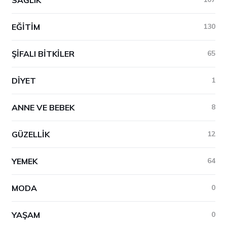
EĞITIM
130
ŞIFALI BITKILER
65
DIYET
1
ANNE VE BEBEK
8
GÜZELLIK
12
YEMEK
64
MODA
0
YAŞAM
0