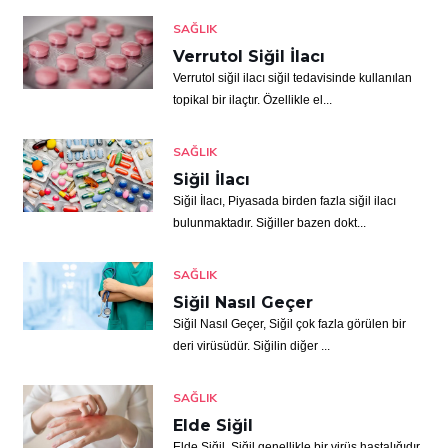
SAĞLIK
Verrutol Siğil İlacı
Verrutol siğil ilacı siğil tedavisinde kullanılan
topikal bir ilaçtır. Özellikle el...
SAĞLIK
Siğil İlacı
Siğil İlacı, Piyasada birden fazla siğil ilacı
bulunmaktadır. Siğiller bazen dokt...
SAĞLIK
Siğil Nasıl Geçer
Siğil Nasıl Geçer, Siğil çok fazla görülen bir
deri virüsüdür. Siğilin diğer ...
SAĞLIK
Elde Siğil
Elde Siğil, Siğil genellikle bir virüs hastalığıdır.