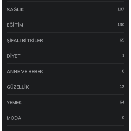
SAĞLIK
107
EĞITIM
130
ŞIFALI BITKILER
65
DIYET
1
ANNE VE BEBEK
8
GÜZELLIK
12
YEMEK
64
MODA
0