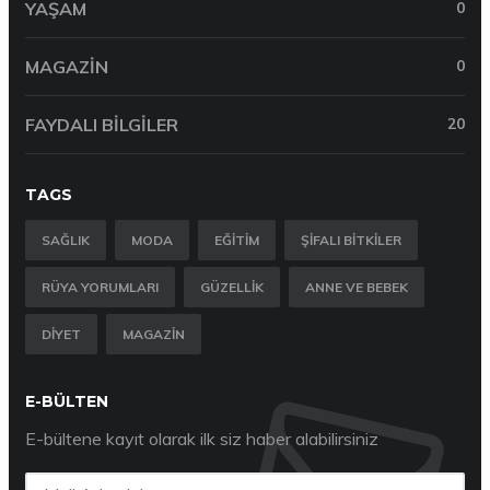
YAŞAM
0
MAGAZIN
0
FAYDALI BILGILER
20
TAGS
SAĞLIK
MODA
EĞITIM
ŞIFALI BITKILER
RÜYA YORUMLARI
GÜZELLIK
ANNE VE BEBEK
DIYET
MAGAZIN
E-BÜLTEN
E-bültene kayıt olarak ilk siz haber alabilirsiniz