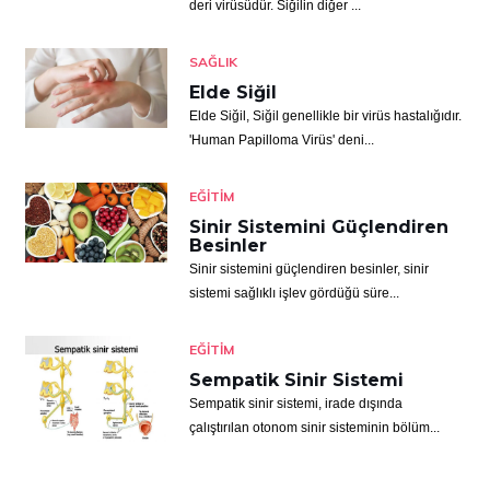
deri virüsüdür. Siğilin diğer ...
SAĞLIK
Elde Siğil
Elde Siğil, Siğil genellikle bir virüs hastalığıdır.
'Human Papilloma Virüs' deni...
EĞITIM
Sinir Sistemini Güçlendiren
Besinler
Sinir sistemini güçlendiren besinler, sinir
sistemi sağlıklı işlev gördüğü süre...
EĞITIM
Sempatik Sinir Sistemi
Sempatik sinir sistemi, irade dışında
çalıştırılan otonom sinir sisteminin bölüm...