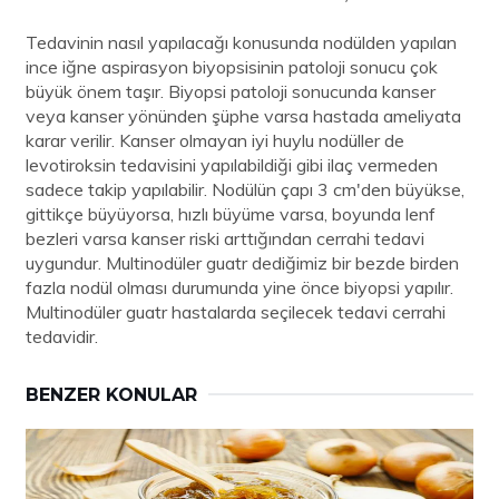
Tedavinin nasıl yapılacağı konusunda nodülden yapılan
ince iğne aspirasyon biyopsisinin patoloji sonucu çok
büyük önem taşır. Biyopsi patoloji sonucunda kanser
veya kanser yönünden şüphe varsa hastada ameliyata
karar verilir. Kanser olmayan iyi huylu nodüller de
levotiroksin tedavisini yapılabildiği gibi ilaç vermeden
sadece takip yapılabilir. Nodülün çapı 3 cm'den büyükse,
gittikçe büyüyorsa, hızlı büyüme varsa, boyunda lenf
bezleri varsa kanser riski arttığından cerrahi tedavi
uygundur. Multinodüler guatr dediğimiz bir bezde birden
fazla nodül olması durumunda yine önce biyopsi yapılır.
Multinodüler guatr hastalarda seçilecek tedavi cerrahi
tedavidir.
BENZER KONULAR