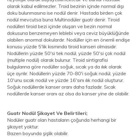
olarak kabul edilmezler. Troid bezinin içinde normal dışı
doku bulunmasına ise nodül denir. Hastada birden çok
nodül mevcutsa buna Multinodüler guatr denir. Tiroid
nodülleri tiroid bezi içinde oluşan ve bezin normal
dokusuna benzemeyen leblebi veya ceviz büyüklüğünde
olabilen anormal dokulardır. Nodüller için en önemli endişe
konusu yüzde 5'lik kısmında tiroid kanseri olmasıdır.
Nodüllerin yüzde 50'si tek nodül, yüzde 50'si çok nodül
(multiple nodül) olarak bulunur. Tiroid sintigrafisi
bulgularına göre nodüller soğuk, sıcak ya da ılıık olarak
üçe ayrılır. Nodüllerin yüzde 70-80'i soğuk nodül, yüzde
10'unu sıcak nodül ve yüzde 16'sını ılık nodül oluşturur.
Soğuk nodüllerde kanser oranı daha fazladır. Sıcak
nodüllerde kanser oranı az olsa da kanser yine de olabilir.
Guatr Nodül Şikayet Ve Belirtileri;
Nodüler guatr olan hastaların çoğunda herhangi bir
şikayet yoktur.
Bazen boyunda şişlik olabilir.