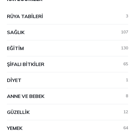
RÜYA TABILERI
3
SAĞLIK
107
EĞITIM
130
ŞIFALI BITKILER
65
DIYET
1
ANNE VE BEBEK
8
GÜZELLIK
12
YEMEK
64