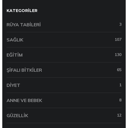
KATEGORILER
RÜYA TABILERI
3
SAĞLIK
107
EĞITIM
130
ŞIFALI BITKILER
65
DIYET
1
ANNE VE BEBEK
8
GÜZELLIK
12